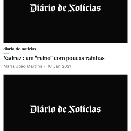
diario-de-noticias
Xadrez : um "reino" com poucas rainhas
Maria João Martins
10 Jan 2021