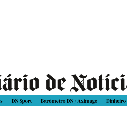
os
DN Sport
Barómetro DN / Aximage
Dinheiro