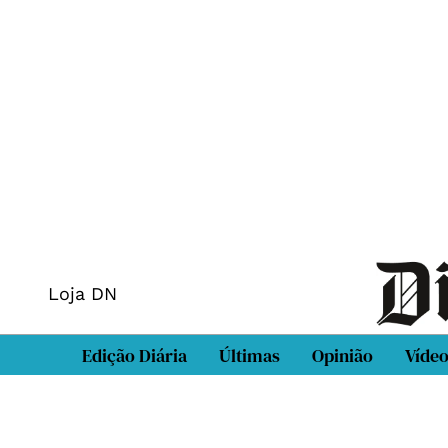
Loja DN
Edição Diária
Últimas
Opinião
Víde