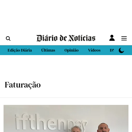
Edição Diária
Últimas
Opinião
Vídeos
DN Sport
Faturação