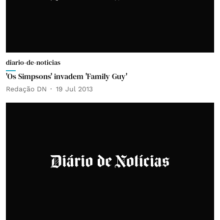
diario-de-noticias
'Os Simpsons' invadem 'Family Guy'
Redação DN
19 Jul 2013