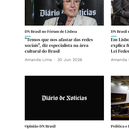
DN Brasil no Fórum de Lisboa
DN Brasil
"Temos que nos afastar das redes
Em Lisbo
sociais", diz especialista na área
explica f
cultural do Brasil
Lei Feder
Amanda Lima
30 Jun 2026
Amanda 
Opinião DN Brasil
Política e