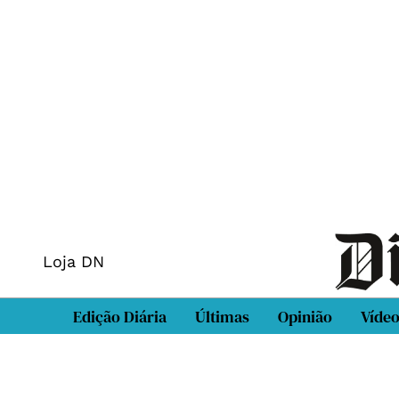
Loja DN
Edição Diária
Últimas
Opinião
Víde