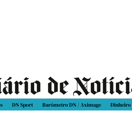
os
DN Sport
Barómetro DN / Aximage
Dinheiro