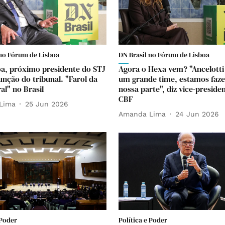
 no Fórum de Lisboa
DN Brasil no Fórum de Lisboa
a, próximo presidente do STJ
Agora o Hexa vem? "Ancelott
unção do tribunal. "Farol da
um grande time, estamos faz
al" no Brasil
nossa parte", diz vice-preside
CBF
Lima
25 Jun 2026
Amanda Lima
24 Jun 2026
 Poder
Política e Poder