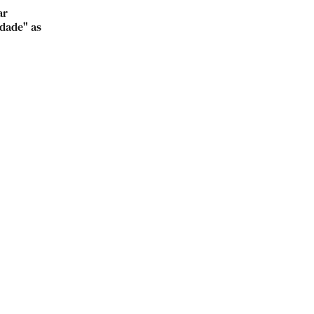
ar
dade" as
6