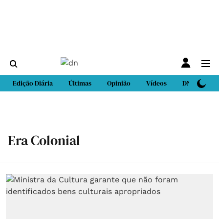
Edição Diária
Últimas
Opinião
Vídeos
DN Sport
Era Colonial