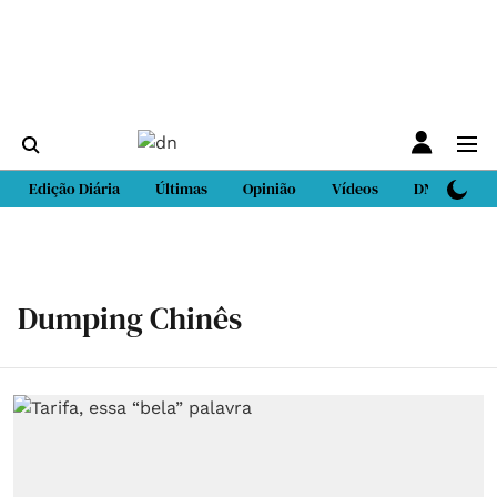
Edição Diária
Últimas
Opinião
Vídeos
DN Sport
Dumping Chinês