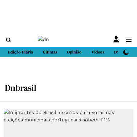
Edição Diária
Últimas
Opinião
Vídeos
DN Sport
Dnbrasil