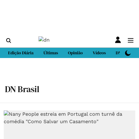
Edição Diária
Últimas
Opinião
Vídeos
DN Sport
DN Brasil