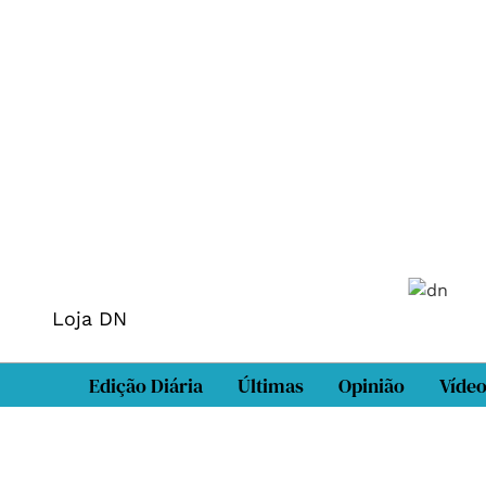
Loja DN
Edição Diária
Últimas
Opinião
Víde