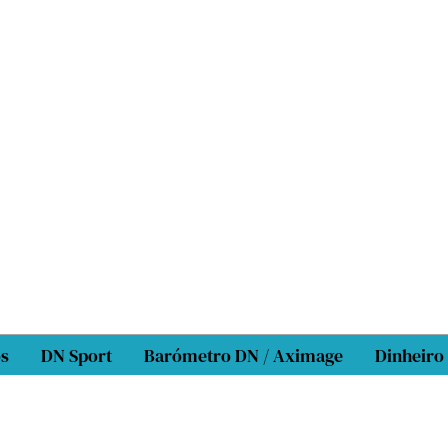
os
DN Sport
Barómetro DN / Aximage
Dinheiro