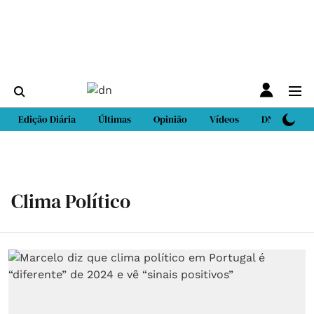
Edição Diária
Últimas
Opinião
Vídeos
DN Sport
Clima Político