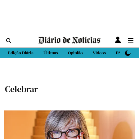
Edição Diária
Últimas
Opinião
Vídeos
DN Sport
Celebrar