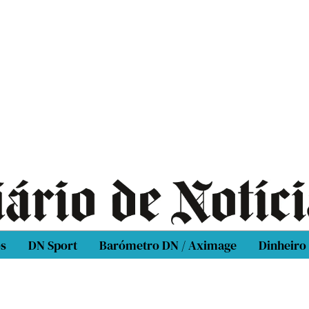
os
DN Sport
Barómetro DN / Aximage
Dinheiro