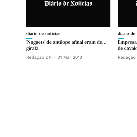
diario-de-noticias
diario-de-
'Nuggets' de antílope afinal eram de...
Empresa 
girafa
de caval
Redação DN
01 Mar 2013
Redação