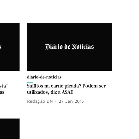
diario-de-noticias
sta"
Sulfitos na carne picada? Podem ser
as
utilizados, diz a ASAE
Redação DN
27 Jan 2015