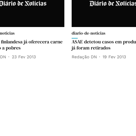
noticias
diario-de-noticias
finlandesa já oferecera carne
ASAE detetou casos em produ
o a pobres
já foram retirados
 DN
23 Fev 2013
Redação DN
19 Fev 2013