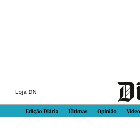
Loja DN
Edição Diária
Últimas
Opinião
Víde