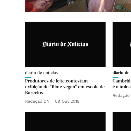
diario-de-noticias
diario-de-
Produtores de leite contestam
Cambridg
exibição de "filme vegan" em escola de
é a única
Barcelos
Redação
Redação DN
09 Out 2019