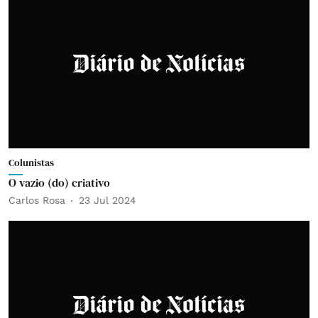
Colunistas
O vazio (do) criativo
Carlos Rosa
23 Jul 2024