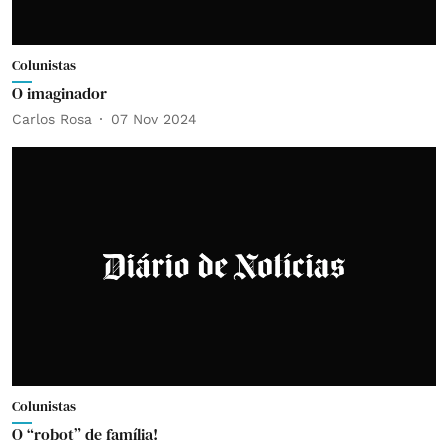
Colunistas
O imaginador
Carlos Rosa
07 Nov 2024
Colunistas
O “robot” de família!