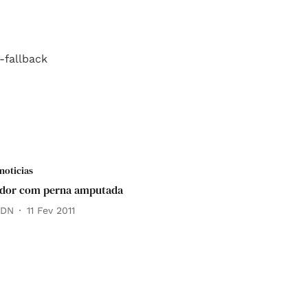
noticias
ador com perna amputada
 DN
11 Fev 2011