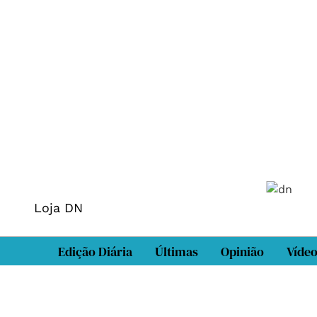
Loja DN
Edição Diária
Últimas
Opinião
Víde