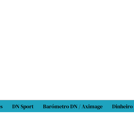
os
DN Sport
Barómetro DN / Aximage
Dinheiro