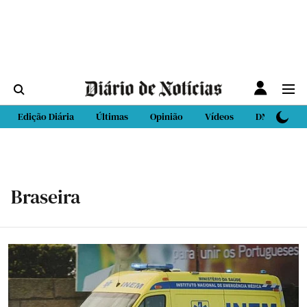
Edição Diária
Últimas
Opinião
Vídeos
DN Sport
Braseira