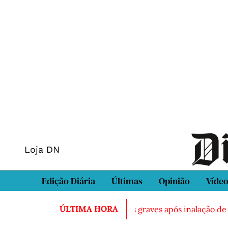
Loja DN
Edição Diária
Últimas
Opinião
Víde
ÚLTIMA HORA
morto em Sintra
Três feridos graves após inalação de va