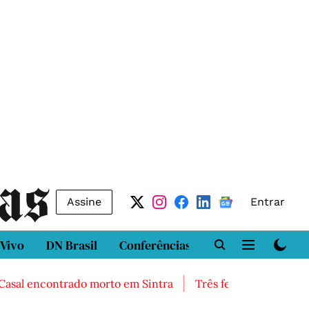
Assine
Entrar
 Vivo
DN Brasil
Conferências
DN LAB
Class
al encontrado morto em Sintra
Três feridos graves após 