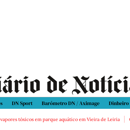
os
DN Sport
Barómetro DN / Aximage
Dinheiro
pores tóxicos em parque aquático em Vieira de Leiria
Cas