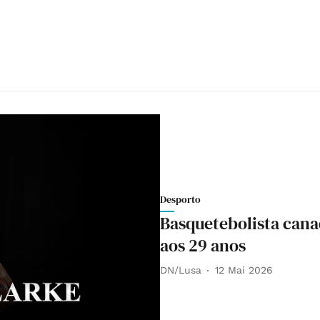
Desporto
Basquetebolista can
aos 29 anos
DN/Lusa
12 Mai 2026