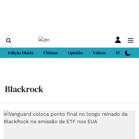
Edição Diária
Últimas
Opinião
Vídeos
DN Sport
Blackrock