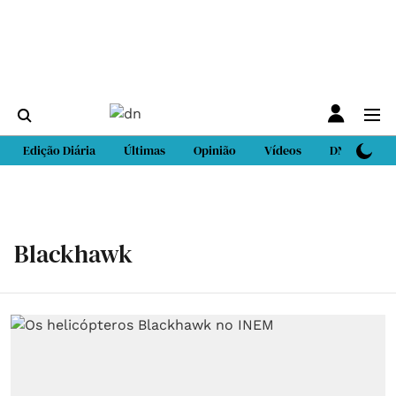
Edição Diária
Últimas
Opinião
Vídeos
DN Sport
Blackhawk