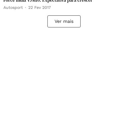
Force India VJM10: Expectativa para crescer
Autosport
22 Fev 2017
Ver mais