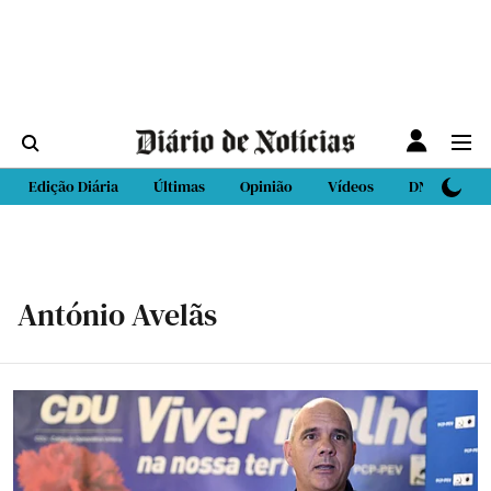
Edição Diária
Últimas
Opinião
Vídeos
DN Sport
António Avelãs