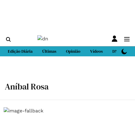
Edição Diária
Últimas
Opinião
Vídeos
DN Sport
Aníbal Rosa