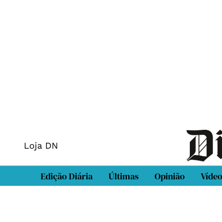
Loja DN
Edição Diária
Últimas
Opinião
Víde