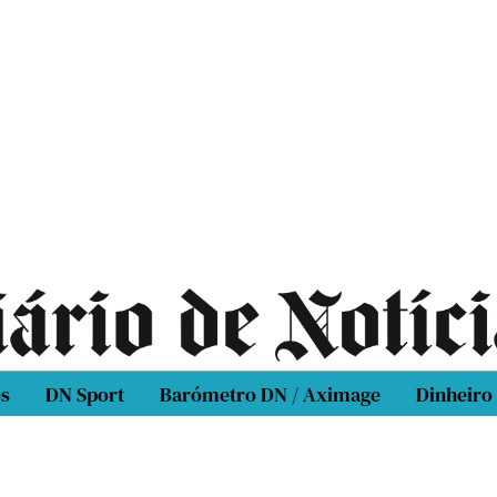
os
DN Sport
Barómetro DN / Aximage
Dinheiro