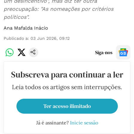
um desincentivo", mas diz ter outra
preocupação: "As nomeações por critérios
políticos".
Ana Mafalda Inácio
Publicado a
:
03 Jun 2026, 09:12
Siga-nos
Subscreva para continuar a ler
Leia todos os artigos sem interrupções.
Ter acesso ilimitado
Já é assinante?
Inicie sessão