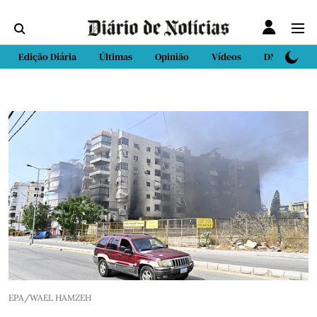
Edição Diária
Últimas
Opinião
Vídeos
DN Sport
EPA/WAEL HAMZEH