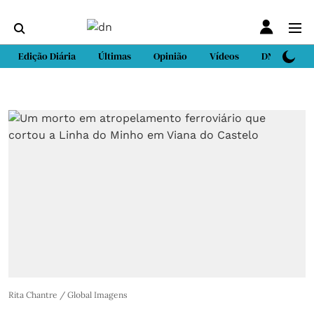
Edição Diária
Últimas
Opinião
Vídeos
DN Sport
Rita Chantre / Global Imagens