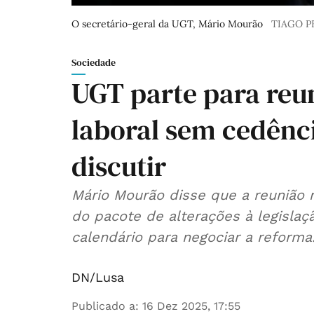
O secretário-geral da UGT, Mário Mourão
TIAGO 
Sociedade
UGT parte para reu
laboral sem cedênci
discutir
Mário Mourão disse que a reunião n
do pacote de alterações à legislaç
calendário para negociar a reforma
DN/Lusa
Publicado a
:
16 Dez 2025, 17:55