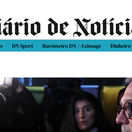
os
DN Sport
Barómetro DN / Aximage
Dinheiro