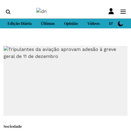
Edição Diária
Últimas
Opinião
Vídeos
DN Sport
Sociedade