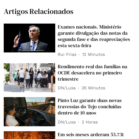
Artigos Relacionados
Exames nacionais. Ministério
garante divulgação das notas da
segunda fase e das reapreciações
esta sexta-feira
Rui Frias
12 Minutos
Rendimento real das famílias na
OCDE desacelera no primeiro
trimestre
DN/Lusa
35 Minutos
Pinto Luz garante duas novas
travessias do Tejo concluídas
dentro de 10 anos
DN/Lusa
2 Horas
Em seis meses arderam 53.731