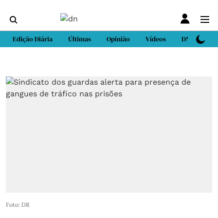
Edição Diária
Últimas
Opinião
Vídeos
DN Sport
Foto: DR