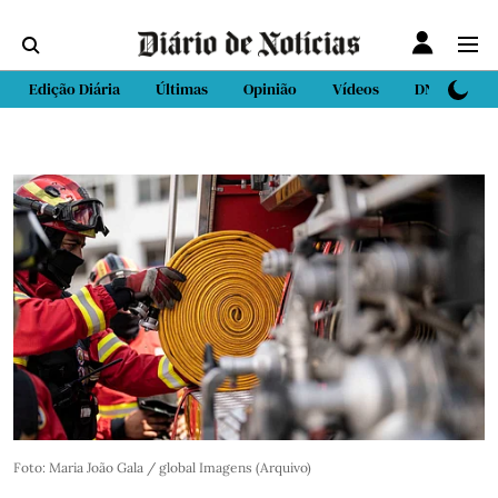
Edição Diária
Últimas
Opinião
Vídeos
DN Sport
Foto: Maria João Gala / global Imagens (Arquivo)