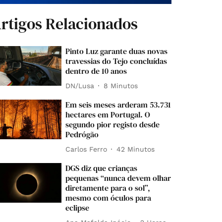
rtigos Relacionados
Pinto Luz garante duas novas
travessias do Tejo concluídas
dentro de 10 anos
DN/Lusa
8 Minutos
Em seis meses arderam 53.731
hectares em Portugal. O
segundo pior registo desde
Pedrógão
Carlos Ferro
42 Minutos
DGS diz que crianças
pequenas “nunca devem olhar
diretamente para o sol”,
mesmo com óculos para
eclipse