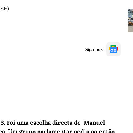
SF)
Siga-nos
3. Foi uma escolha directa de Manuel
ica. Um grupo parlamentar pediu ao então