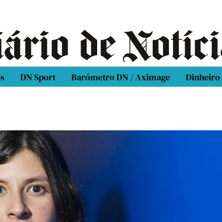
os
DN Sport
Barómetro DN / Aximage
Dinheiro