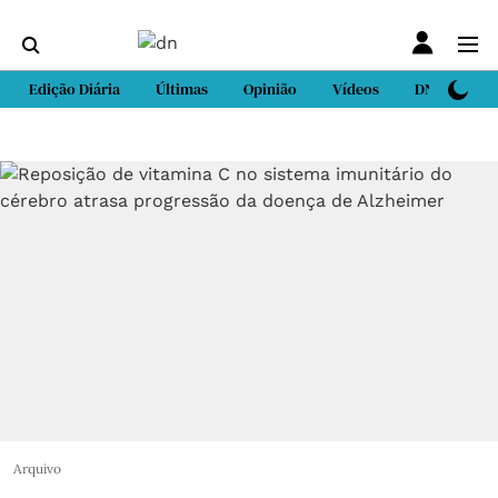
Edição Diária
Últimas
Opinião
Vídeos
DN Sport
Arquivo