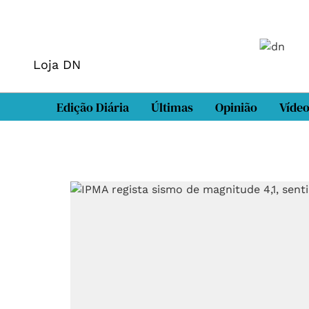
Loja DN
Edição Diária
Últimas
Opinião
Víde