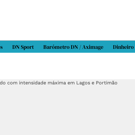
os
DN Sport
Barómetro DN / Aximage
Dinheiro