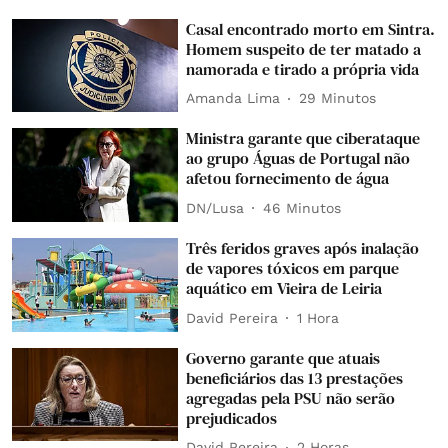
Casal encontrado morto em Sintra.
Homem suspeito de ter matado a
namorada e tirado a própria vida
Amanda Lima
29 Minutos
Ministra garante que ciberataque
ao grupo Águas de Portugal não
afetou fornecimento de água
DN/Lusa
46 Minutos
Três feridos graves após inalação
de vapores tóxicos em parque
aquático em Vieira de Leiria
David Pereira
1 Hora
Governo garante que atuais
beneficiários das 13 prestações
agregadas pela PSU não serão
prejudicados
David Pereira
2 Horas