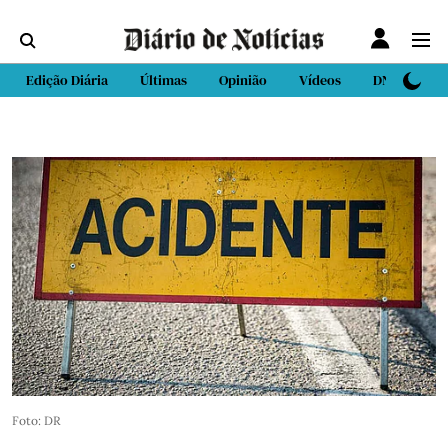
Edição Diária
Últimas
Opinião
Vídeos
DN Sport
Foto: DR