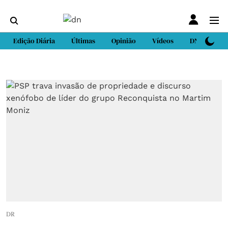
Edição Diária
Últimas
Opinião
Vídeos
DN Sport
DR