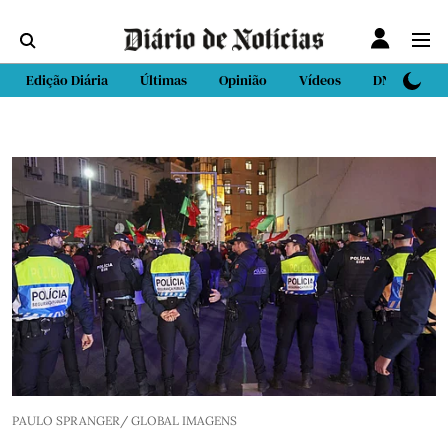
Edição Diária
Últimas
Opinião
Vídeos
DN Sport
PAULO SPRANGER/ GLOBAL IMAGENS