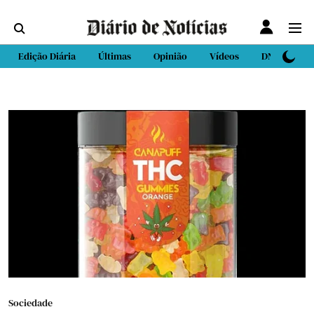
Edição Diária
Últimas
Opinião
Vídeos
DN Sport
Sociedade