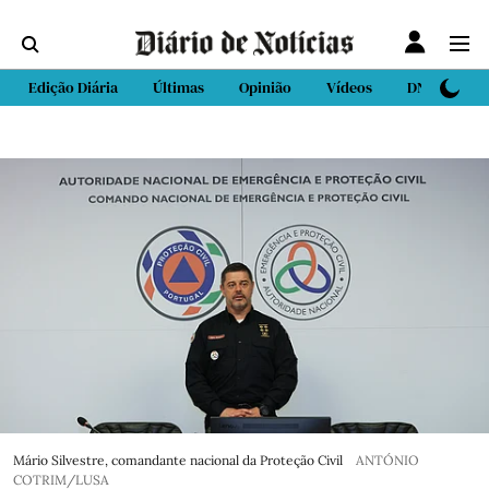
Edição Diária
Últimas
Opinião
Vídeos
DN Sport
Mário Silvestre, comandante nacional da Proteção Civil
ANTÓNIO
COTRIM/LUSA