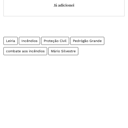
Já adicionei
Leiria
Incêndios
Proteção Civil
Pedrógão Grande
combate aos incêndios
Mário Silvestre