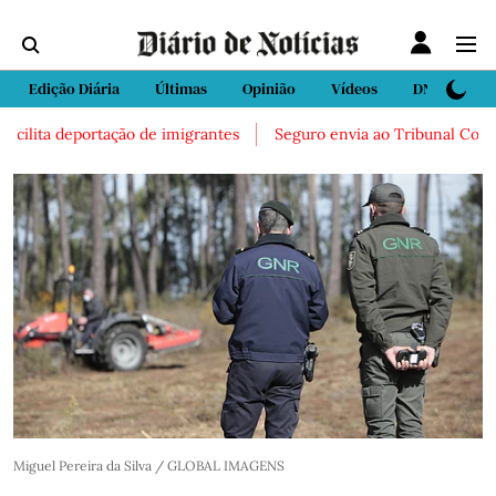
Edição Diária
Últimas
Opinião
Vídeos
DN Sport
cilita deportação de imigrantes
Seguro envia ao Tribunal Constitu
Miguel Pereira da Silva / GLOBAL IMAGENS