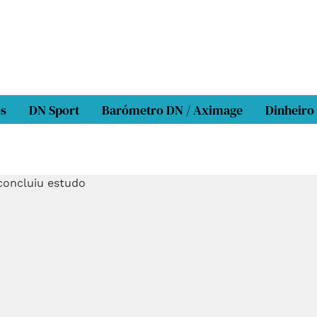
os
DN Sport
Barómetro DN / Aximage
Dinheiro