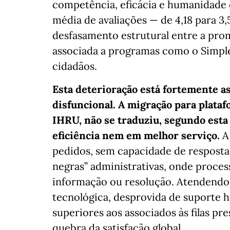
competência, eficácia e humanidade d
média de avaliações — de 4,18 para 3
desfasamento estrutural entre a pro
associada a programas como o Simplex
cidadãos.
Esta deterioração está fortemente a
disfuncional. A migração para plataf
IHRU, não se traduziu, segundo esta
eficiência nem em melhor serviço.
A 
pedidos, sem capacidade de resposta
negras” administrativas, onde proc
informação ou resolução. Atendendo a
tecnológica, desprovida de suporte h
superiores aos associados às filas pr
quebra da satisfação global.