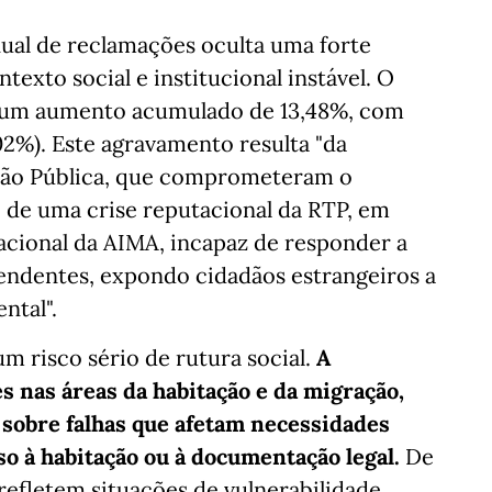
nual de reclamações oculta uma forte
texto social e institucional instável. O
u um aumento acumulado de 13,48%, com
2%). Este agravamento resulta "da
ção Pública, que comprometeram o
 de uma crise reputacional da RTP, em
racional da AIMA, incapaz de responder a
endentes, expondo cidadãos estrangeiros a
ental".
um risco sério de rutura social.
A
 nas áreas da habitação e da migração,
 sobre falhas que afetam necessidades
so à habitação ou à documentação legal.
De
refletem situações de vulnerabilidade