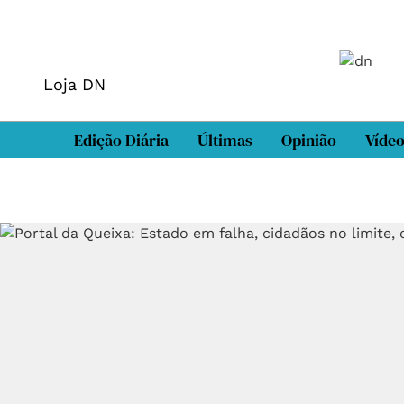
Loja DN
Edição Diária
Últimas
Opinião
Víde