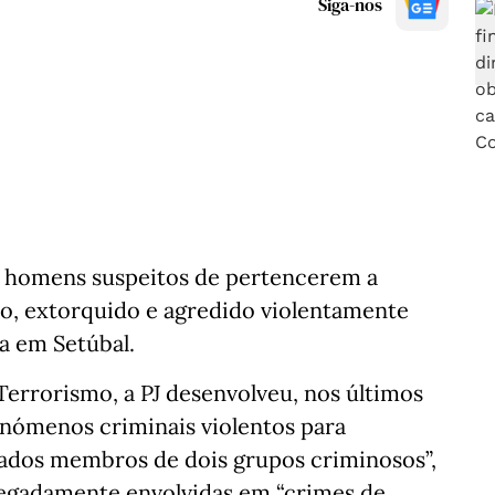
Siga-nos
tro homens suspeitos de pertencerem a
o, extorquido e agredido violentamente
a em Setúbal.
errorismo, a PJ desenvolveu, nos últimos
enómenos criminais violentos para
egados membros de dois grupos criminosos”,
legadamente envolvidas em “crimes de