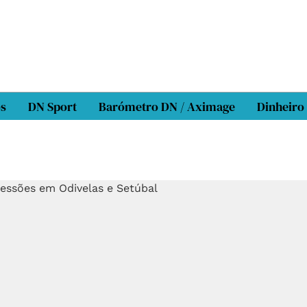
os
DN Sport
Barómetro DN / Aximage
Dinheiro