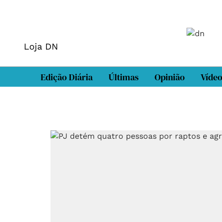
Loja DN
Edição Diária
Últimas
Opinião
Víde