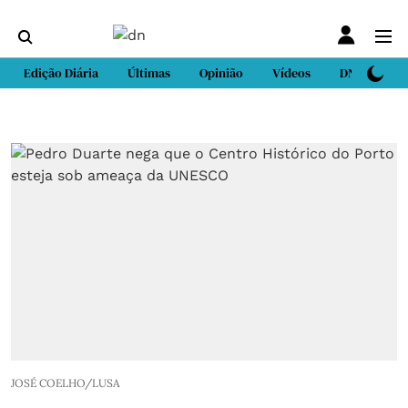
Edição Diária
Últimas
Opinião
Vídeos
DN Sport
JOSÉ COELHO/LUSA