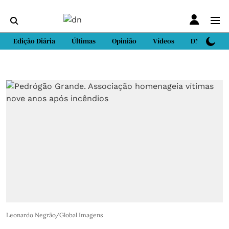
Edição Diária
Últimas
Opinião
Vídeos
DN Sport
Leonardo Negrão/Global Imagens