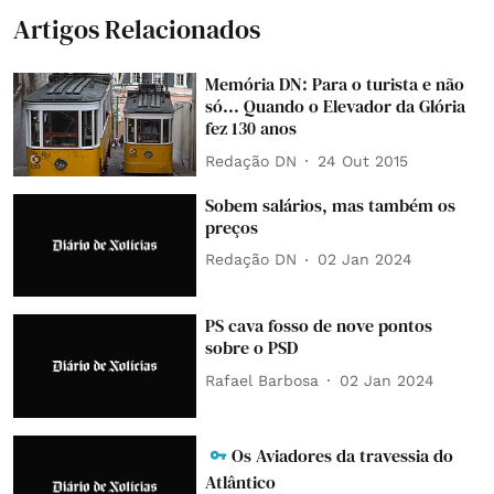
Artigos Relacionados
Memória DN: Para o turista e não
só... Quando o Elevador da Glória
fez 130 anos
Redação DN
24 Out 2015
Sobem salários, mas também os
preços
Redação DN
02 Jan 2024
PS cava fosso de nove pontos
sobre o PSD
Rafael Barbosa
02 Jan 2024
Os Aviadores da travessia do
Atlântico