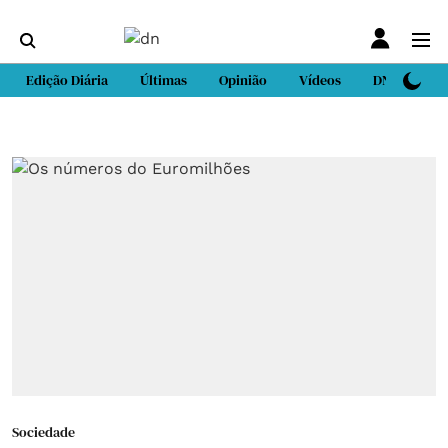
Edição Diária
Últimas
Opinião
Vídeos
DN Sport
Sociedade