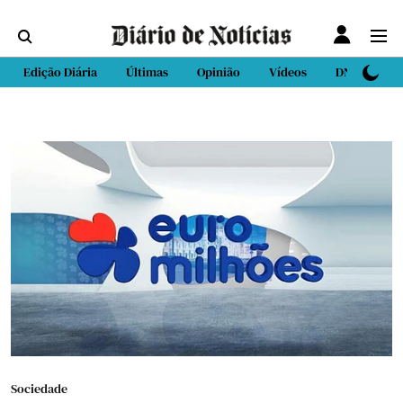
Edição Diária
Últimas
Opinião
Vídeos
DN Sport
Sociedade