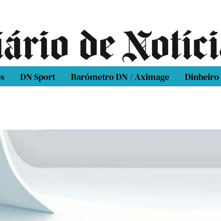
os
DN Sport
Barómetro DN / Aximage
Dinheiro