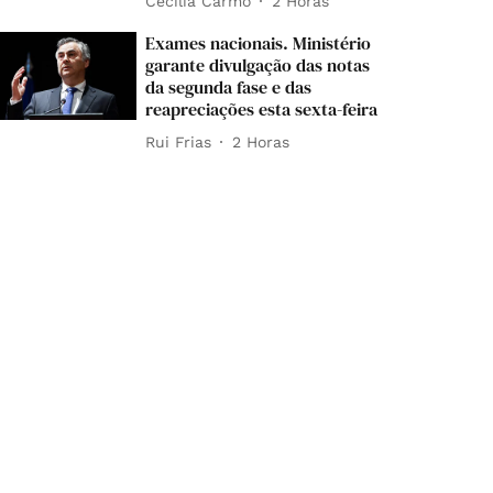
Cecília Carmo
2 Horas
Exames nacionais. Ministério
garante divulgação das notas
da segunda fase e das
reapreciações esta sexta-feira
Rui Frias
2 Horas