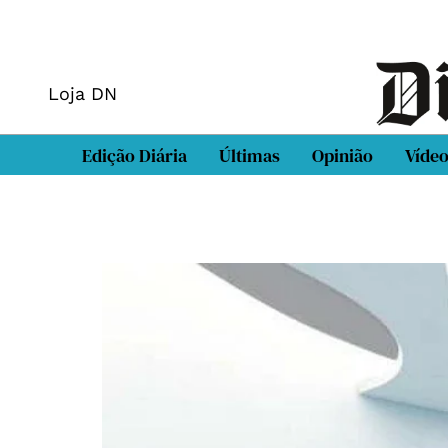
Loja DN
Edição Diária
Últimas
Opinião
Víde