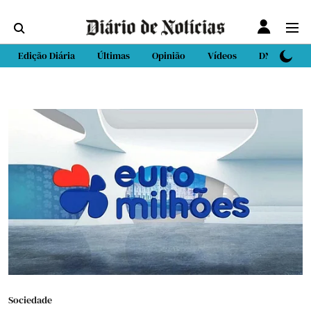
Edição Diária
Últimas
Opinião
Vídeos
DN Sport
Sociedade